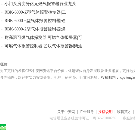
小门头房变身亿元燃气报警器行业龙头
RBK-6000-Z型气体报警控制器|二
RBK-6000-6型气体报警控制器|硅
RBK-6000-2型气体报警控制器|煤
耐高温可燃气体探测器|可燃气体报警器|可
可燃气体报警控制器|乙炔气体报警器|柴油
征稿:
为了更好的发挥CPS中安网资讯平台价值，促进诸位自身发展以及业务拓展，更好地
各类稿件，欢迎有实力安防企业、机构、研究员、行业分析师。
投稿邮箱： cps-tougao
关于中安网
|
广告服务
|
投稿说明
|
诚聘英才
电信增值业务经营许可证：粤B2-20100259 客服热线：400-0