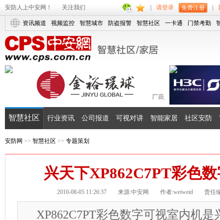
安防人上中安网！
关注我们
|
请登录
|
免费注册
资讯频道
视频监控
智慧城市
防盗报警
智慧社区
一卡通
门禁考勤
智慧社区
行业资讯
公司报道
可视对讲
智能家居
社区安防
安防网
>>
智慧社区
>>
专题策划
兴天下XP862C7PT彩色
2010-08-05 11:26:37
来源:中安网
作者:weiweid
责任编辑
XP862C7PT彩色数字可视室内机